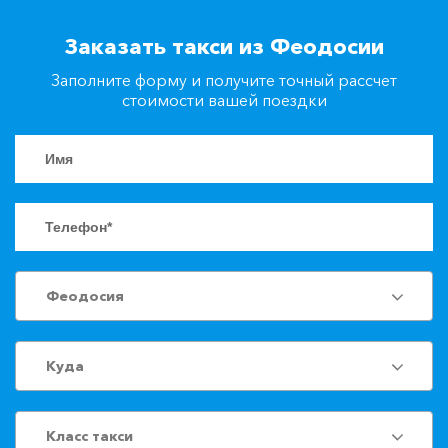
+7(861)217-90-04
Заказать такси из Феодосии
Заполните форму и получите точный рассчет
Заказать такси
стоимости вашей поездки
Феодосия
Куда
Класс такси