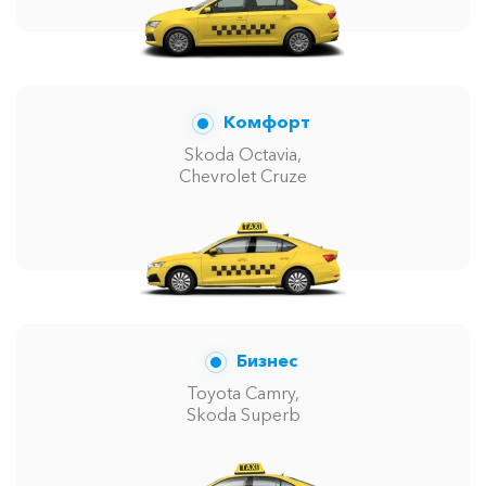
Лазаревское ⇆
Феодосия
4000 ₽
8000 ₽
12000 ₽
16000 ₽
Акция!
Комфорт
Майкоп ⇆ Феодосия
2275 ₽
4550 ₽
6825 ₽
9100 ₽
Акция!
Skoda Octavia,
Chevrolet Cruze
Белогорск ⇆ Феодосия
325 ₽
650 ₽
975 ₽
1300 ₽
Акция!
Тамань ⇆ Феодосия
650 ₽
1300 ₽
1950 ₽
2600 ₽
Акция!
Бизнес
Темрюк ⇆ Феодосия
2900 ₽
5800 ₽
8700 ₽
11600 ₽
Toyota Camry,
Акция!
Skoda Superb
Бахчисарай ⇆ Феодосия
775 ₽
1550 ₽
2325 ₽
3100 ₽
Акция!