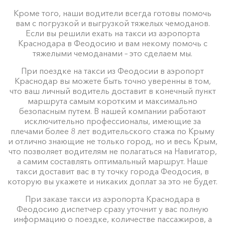
Кроме того, наши водители всегда готовы помочь
вам с погрузкой и выгрузкой тяжелых чемоданов.
Если вы решили ехать на такси из аэропорта
Приморский ⇆ Феодосия
Краснодара в Феодосию и вам некому помочь с
250 ₽
300 ₽
350 ₽
400 ₽
Акция!
тяжелыми чемоданами – это сделаем мы.
При поездке на такси из Феодосии в аэропорт
Краснодар вы можете быть точно уверенны в том,
что ваш личный водитель доставит в конечный пункт
Лермонтово ⇆ Феодосия
1835 ₽
3670 ₽
5505 ₽
7340 ₽
маршрута самым коротким и максимально
Акция!
безопасным путем. В нашей компании работают
исключительно профессионалы, имеющие за
плечами более 8 лет водительского стажа по Крыму
и отлично знающие не только город, но и весь Крым,
Цены по акции ограничены количеством свободных
что позволяет водителям не полагаться на Навигатор,
автомобилей. Точную цену вам сообщит менеджер
а самим составлять оптимальный маршрут. Наше
при заказе.
такси доставит вас в ту точку города Феодосия, в
которую вы укажете и никаких доплат за это не будет.
При заказе такси из аэропорта Краснодара в
Феодосию диспетчер сразу уточнит у вас полную
информацию о поездке, количестве пассажиров, а