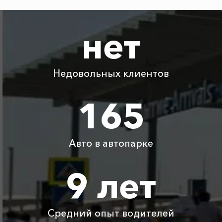
Адлер ⇆ Феодосия
3900 ₽
7800 ₽
11700 ₽
15600 ₽
Акция!
нет
Евпатория ⇆ Феодосия
925 ₽
1850 ₽
2775 ₽
3700 ₽
Акция!
Недовольных клиентов
Ялта ⇆ Феодосия
650 ₽
1300 ₽
1950 ₽
2600 ₽
Акция!
165
Геленджик ⇆ Феодосия
1700 ₽
3400 ₽
5100 ₽
6800 ₽
Акция!
Авто в автопарке
Туапсе ⇆ Феодосия
1550 ₽
3100 ₽
4650 ₽
6200 ₽
Акция!
9 лет
Отрадное ⇆ Феодосия
4900 ₽
9800 ₽
14700 ₽
19600 ₽
Акция!
Средний опыт водителей