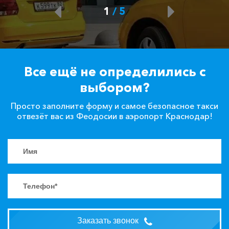
1
/
5
Морское ⇆ Феодосия
425 ₽
850 ₽
1275 ₽
1700 ₽
Акция!
Черноморское ⇆
Все ещё не определились с
Феодосия
1425 ₽
2850 ₽
4275 ₽
5700 ₽
Акция!
выбором?
Просто заполните форму и самое безопасное такси
Витязево ⇆ Феодосия
1035 ₽
2070 ₽
3105 ₽
4140 ₽
отвезёт вас из Феодосии в аэропорт Краснодар!
Акция!
Сукко ⇆ Феодосия
1140 ₽
2280 ₽
3420 ₽
4560 ₽
Акция!
Партенит ⇆ Феодосия
650 ₽
1300 ₽
1950 ₽
2600 ₽
Акция!
Заказать звонок
Голубицкая ⇆ Феодосия
930 ₽
1860 ₽
2790 ₽
3720 ₽