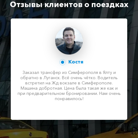
Отзывы клиентов о поездках
875 ₽
1750 ₽
2625 ₽
3500 ₽
Акция!
Кача ⇆ Феодосия
875 ₽
1750 ₽
2625 ₽
3500 ₽
Акция!
Красногвардейское ⇆
Феодосия
615 ₽
1230 ₽
1845 ₽
2460 ₽
Акция!
Костя
Заказал трансфер из Симферополя в Ялту и
Архипо-Осиповка ⇆
обратно в Луганск. Всё очень чётко. Водитель
Феодосия
1700 ₽
3400 ₽
5100 ₽
6800 ₽
встретил на Жд вокзале в Симферополе.
Акция!
Машина добротная. Цена была такая же как и
при предварительном бронировании. Нам очень
понравилось!
Владиславовка ⇆
Феодосия
300 ₽
350 ₽
400 ₽
450 ₽
Акция!
Коктебель ⇆ Феодосия
300 ₽
350 ₽
400 ₽
450 ₽
Акция!