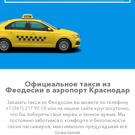
Акция!
Новоозерное ⇆
Феодосия
1055 ₽
2110 ₽
3165 ₽
4220 ₽
Акция!
Хоста ⇆ Феодосия
2730 ₽
5460 ₽
8190 ₽
10920 ₽
Акция!
Чайка ⇆ Феодосия
845 ₽
1690 ₽
2535 ₽
3380 ₽
Акция!
Официальное такси из
Феодосии в аэропорт Краснодар
Балаклава ⇆ Феодосия
1150 ₽
2300 ₽
3450 ₽
4600 ₽
Акция!
Заказать такси из Феодосии вы можете по телефону
+7 (861) 217 90 04 или на нашем сайте круглосуточно,
что бы поберечь свои нервы и личное время. Мы
Красная Поляна ⇆
постоянно заботимся о комфорте и безопасности
Феодосия
2985 ₽
5970 ₽
8955 ₽
11940 ₽
своих пассажиров, максимально предугадывая все
Акция!
пожелания.