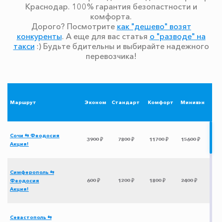
Краснодар. 100% гарантия безопастности и
комфорта.
Дорого? Посмотрите
как "дешево" возят
конкуренты
. А еще для вас статья
о "разводе" на
такси
:) Будьте бдительны и выбирайте надежного
перевозчика!
Маршрут
Эконом
Стандарт
Комфорт
Минивэн
Сочи ⇆ Феодосия
3900 ₽
7800 ₽
11700 ₽
15600 ₽
Акция!
Симферополь ⇆
Феодосия
600 ₽
1200 ₽
1800 ₽
2400 ₽
Акция!
Севастополь ⇆