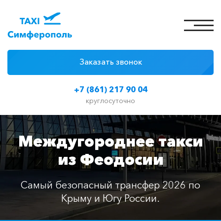
Заказать звонок
4 причины
+7 (861) 217 90 04
Цены на такси
круглосуточно
Классы автомобилей
Междугороднее такси
Отзывы
из Феодосии
Контакты
Самый безопасный трансфер 2026 по
Крыму и Югу России.